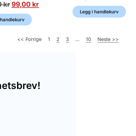
0
kr
99,00
kr
Legg i handlekurv
 handlekurv
<< Forrige
1
2
3
…
10
Neste >>
hetsbrev!