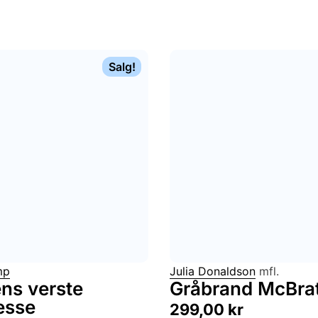
Salg!
mp
Julia Donaldson
mfl.
ns verste
Gråbrand McBra
esse
299,00
kr