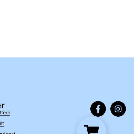
r
ttere
lt