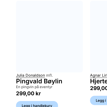
Julia Donaldson
mfl.
Agnar Li
Pingvald Bøylin
Hjerte
en pingvin på eventyr
299,0
299,00
kr
Legg i
Legg i handlekurv