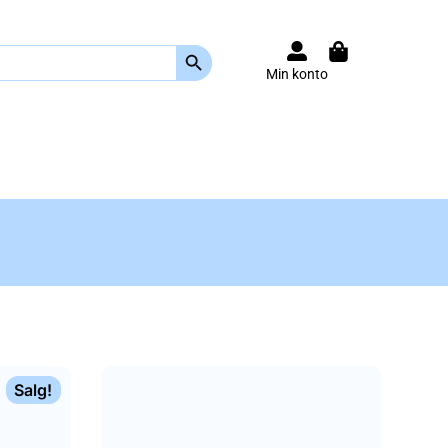
Search Button
Min konto
Salg!