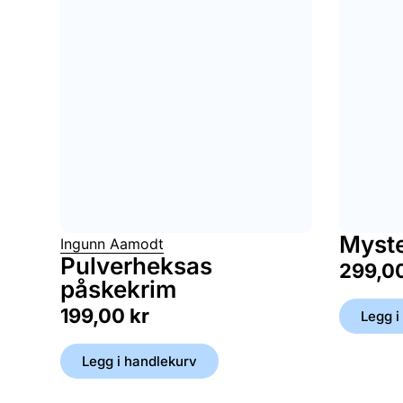
Myste
Ingunn Aamodt
Pulverheksas
299,0
påskekrim
199,00
kr
Legg i
Legg i handlekurv