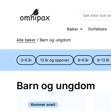
Search
for:
Bøker
Forfattere
Alle bøker
/ Barn og ungdom
0–6 år
13 år og oppover
6–9 år
9–13 år
Barn og ungdom
Kommer snart