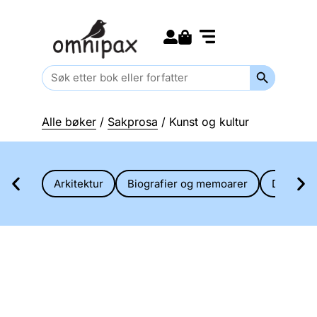
Search for:
Kommende bøker
Barn og ungdom
Search Butt
Search
for:
Alle bøker
/
Sakprosa
/ Kunst og kultur
Arkitektur
Biografier og memoarer
Diverse