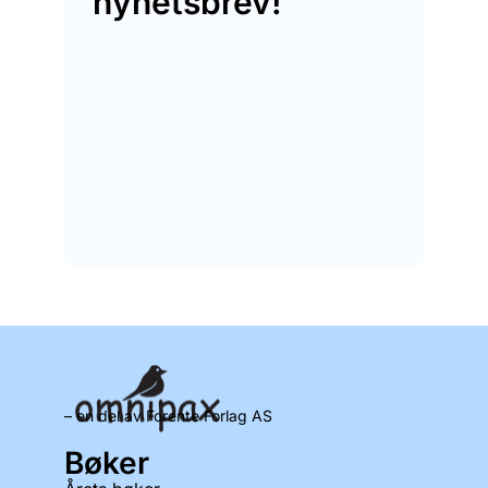
nyhetsbrev!
– en del av Forente Forlag AS
Bøker