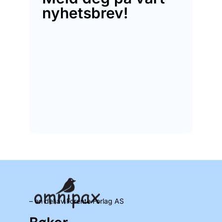
nyhetsbrev!
– en del av Forente Forlag AS