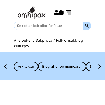
Search for:
Kommende bøker
Barn og ungdom
Search Butt
Search
for:
Alle bøker
/
Sakprosa
/ Folkloristikk og
kulturarv
Arkitektur
Biografier og memoarer
Diverse