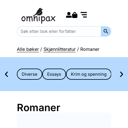
Search for:
Kommende bøker
Barn og ungdom
Search Butt
Search
for:
Alle bøker
/
Skjønnlitteratur
/ Romaner
Diverse
Essays
Krim og spenning
Novel
Romaner