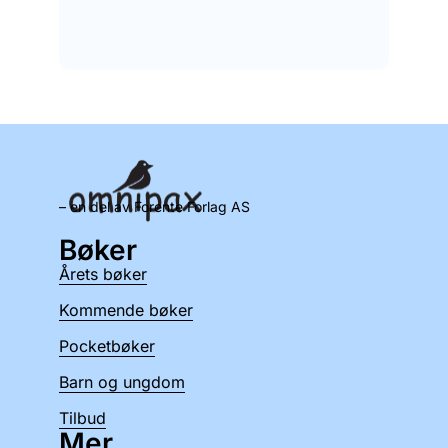
– en del av Forente Forlag AS
Bøker
Årets bøker
Kommende bøker
Pocketbøker
Barn og ungdom
Tilbud
Mer