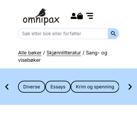
Search for:
Kommende bøker
Barn og ungdom
Search Butt
Search
for:
Alle bøker
/
Skjønnlitteratur
/ Sang- og
visebøker
Diverse
Essays
Krim og spenning
Novel