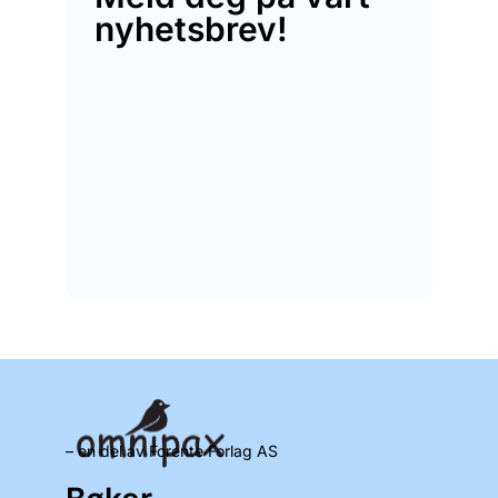
nyhetsbrev!
– en del av Forente Forlag AS