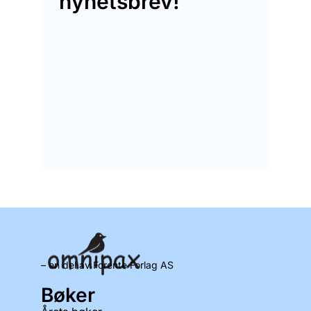
nyhetsbrev!
– en del av Forente Forlag AS
Bøker