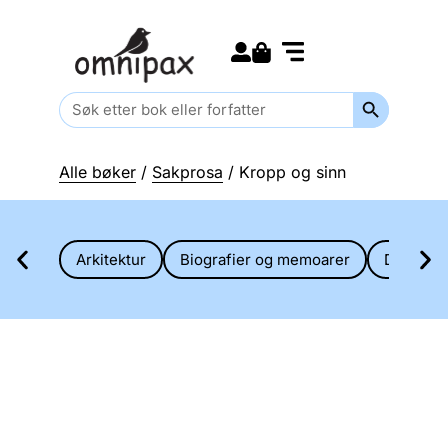
Search for:
Kommende bøker
Barn og ungdom
Search Butt
Search
for:
Alle bøker
/
Sakprosa
/ Kropp og sinn
Arkitektur
Biografier og memoarer
Diverse