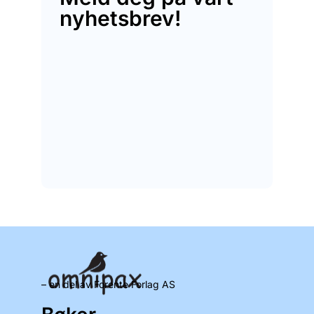
nyhetsbrev!
– en del av Forente Forlag AS