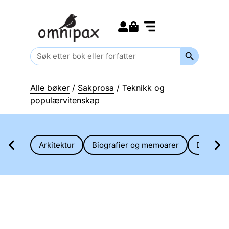
Search for:
Kommende bøker
Barn og ungdom
Search Butt
Search
for:
Alle bøker
/
Sakprosa
/ Teknikk og
populærvitenskap
Arkitektur
Biografier og memoarer
Diverse