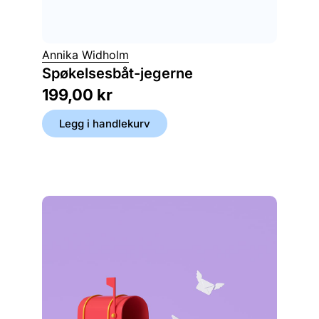
Annika Widholm
Erna Os
Spøkelsesbåt-jegerne
Mi mj
199,00
kr
249,
Legg i handlekurv
Legg