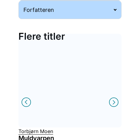
Forfatteren
Flere titler
Torbjørn Moen
Hédi Fr
Muldvarpen