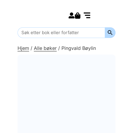
Search for:
Kommende bøker
Barn og ungdom
Search Butt
Search
for:
Hjem
/
Alle bøker
/
Pingvald Bøylin