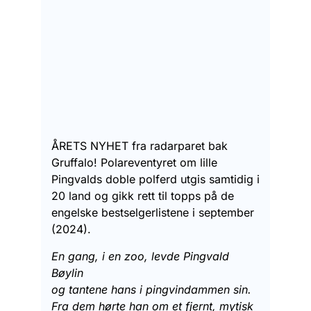
ÅRETS NYHET fra radarparet bak
Gruffalo! Polareventyret om lille
Pingvalds doble polferd utgis samtidig i
20 land og gikk rett til topps på de
engelske bestselgerlistene i september
(2024).
En gang, i en zoo, levde Pingvald
Bøylin
og tantene hans i pingvindammen sin.
Fra dem hørte han om et fjernt, mytisk