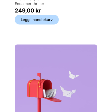
Histor
enda mer thriller
249,
249,00
kr
Legg
Legg i handlekurv