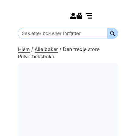
Search for:
Kommende bøker
Barn og ungdom
Search Butt
Search
for:
Hjem
/
Alle bøker
/
Den tredje store
Pulverheksboka