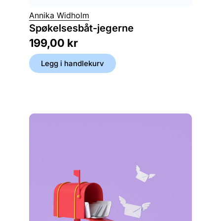
Annika Widholm
Johan 
Spøkelsesbåt-jegerne
Boka 
199,00
kr
279,
Legg i handlekurv
Legg