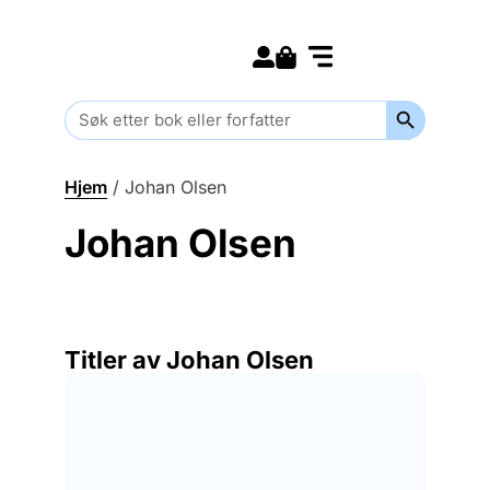
Search for:
Kommende bøker
Barn og ungdom
Search Butt
Search
for:
Hjem
/
Johan Olsen
Johan Olsen
Titler av Johan Olsen