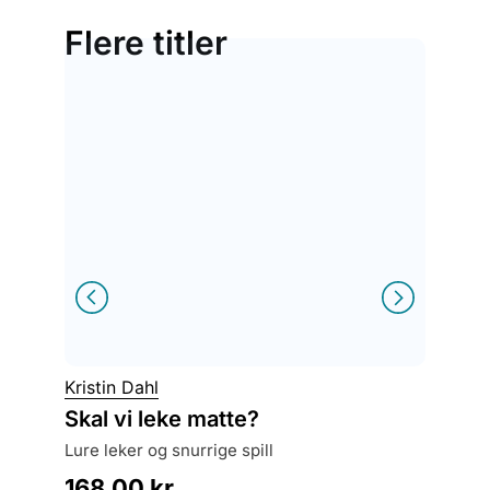
Flere titler
Kristin Dahl
Erna Os
Skal vi leke matte?
Klem
lure leker og snurrige spill
ei lita
168,00
kr
299,