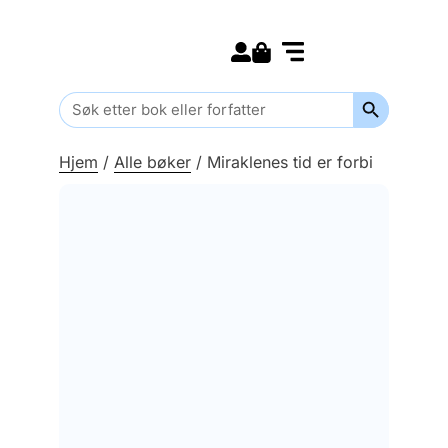
Search for:
Kommende bøker
Barn og ungdom
Search Butt
Search
for:
Hjem
/
Alle bøker
/
Miraklenes tid er forbi