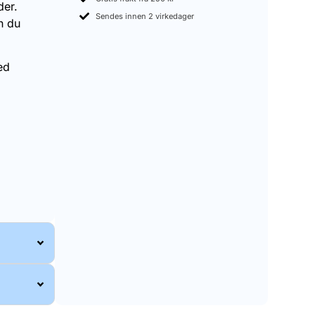
der.
Sendes innen 2 virkedager
n du
ed