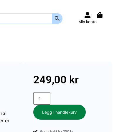
Search Button
Min konto
249,00
kr
Legg i handlekurv
frø.
er er
Gratis frakt fra 250 kr