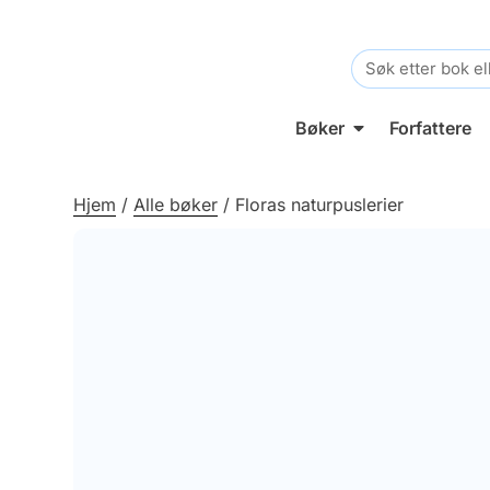
Search
for:
Bøker
Forfattere
Hjem
/
Alle bøker
/
Floras naturpuslerier