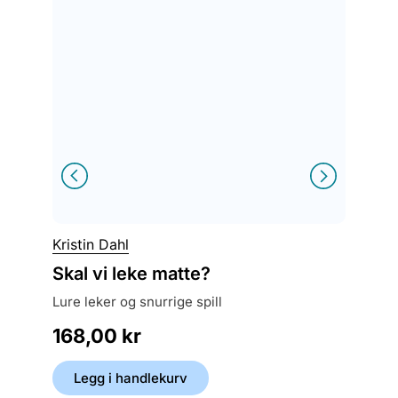
Kristin Dahl
Johan 
Skal vi leke matte?
Hva e
lure leker og snurrige spill
boka o
168,00
kr
279,
Legg i handlekurv
Legg