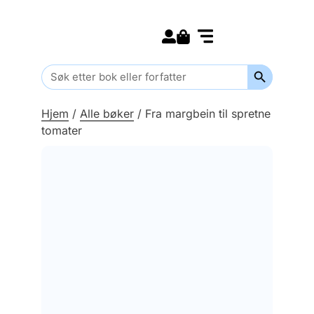
Search for:
Kommende bøker
Barn og ungdom
Search Butt
Search
for:
Hjem
/
Alle bøker
/
Fra margbein til spretne
tomater