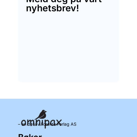
nyhetsbrev!
– en del av Forente Forlag AS