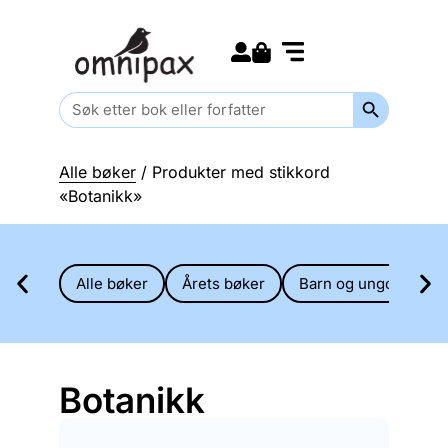
Search for:
Kommende bøker
Barn og ungdom
Search Butt
Search
for:
Alle bøker
/ Produkter med stikkord
«Botanikk»
Alle bøker
Årets bøker
Barn og ungdom
Botanikk