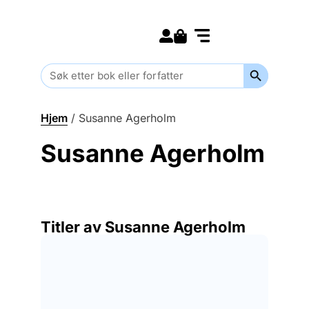
Search for:
Kommende bøker
Barn og ungdom
Search Butt
Search
for:
Hjem
/
Susanne Agerholm
Susanne Agerholm
Titler av Susanne Agerholm