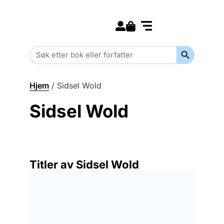
Search for:
Kommende bøker
Barn og ungdom
Search Butt
Search
for:
Hjem
/
Sidsel Wold
Sidsel Wold
Titler av Sidsel Wold