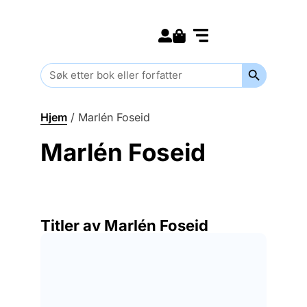
Search for:
Kommende bøker
Barn og ungdom
Search Butt
Search
for:
Hjem
/
Marlén Foseid
Marlén Foseid
Titler av Marlén Foseid