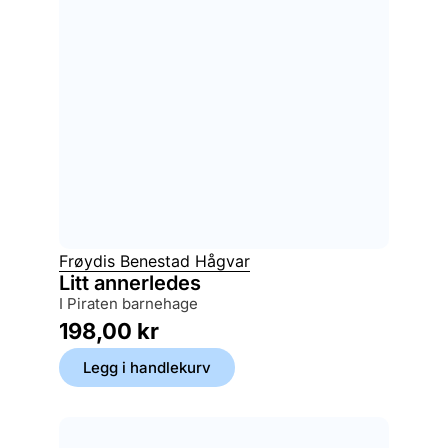
Frøydis Benestad Hågvar
Litt annerledes
i Piraten barnehage
198,00
kr
Legg i handlekurv