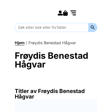
Search for:
Kommende bøker
Barn og ungdom
Search Butt
Search
for:
Hjem
/
Frøydis Benestad Hågvar
Frøydis Benestad
Hågvar
Titler av Frøydis Benestad
Hågvar