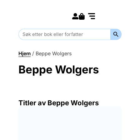
Search for:
Kommende bøker
Barn og ungdom
Search Butt
Search
for:
Hjem
/
Beppe Wolgers
Beppe Wolgers
Titler av Beppe Wolgers