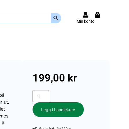
Search Button
Min konto
199,00
kr
 på
r ut.
let
Legg i handlekurv
ynes
r å
Gratis frakt fra 250 kr