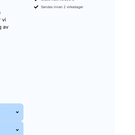
Sendes innen 2 virkedager
a
 vi
g av