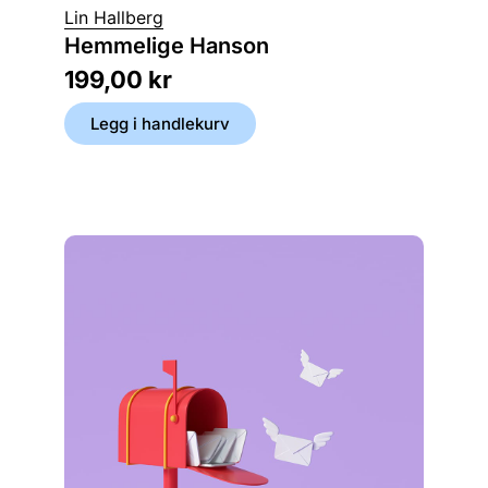
Mats S
Lin Hallberg
Det h
Hemmelige Hanson
kenta
199,00
kr
299,
Legg i handlekurv
Legg