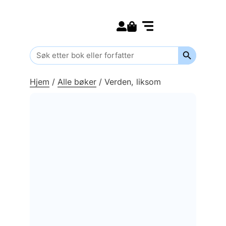
Search for:
Kommende bøker
Barn og ungdom
Search Butt
Search
for:
Hjem
/
Alle bøker
/
Verden, liksom