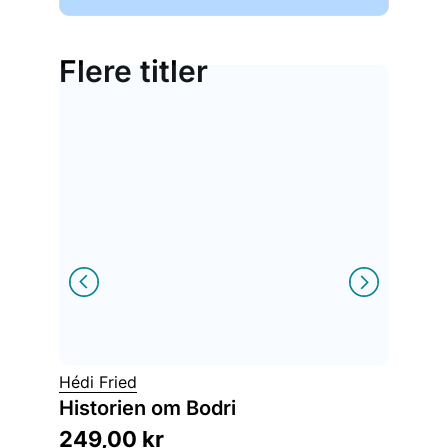
Flere titler
Annet 
Hédi Fried
Lamp
Historien om Bodri
et sjøs
249,00
kr
279,