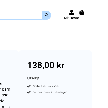
Search Button
Min konto
138,00
kr
Utsolgt
ber
Gratis frakt fra 250 kr
r barn
Sendes innen 2 virkedager
itisk
 de
t, men