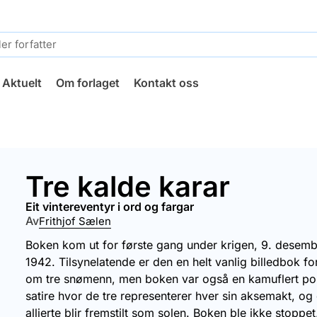
Aktuelt
Om forlaget
Kontakt oss
Tre kalde karar
eit vintereventyr i ord og fargar
Av
Frithjof Sælen
Boken kom ut for første gang under krigen, 9. desem
1942. Tilsynelatende er den en helt vanlig billedbok fo
om tre snømenn, men boken var også en kamuflert pol
satire hvor de tre representerer hver sin aksemakt, og
allierte blir fremstilt som solen. Boken ble ikke stoppe