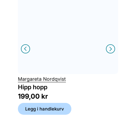
Margareta Nordqvist
Helena 
Hipp hopp
Se, en
199,00
kr
199,
Legg i handlekurv
Legg