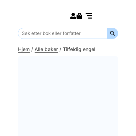
Search for:
Kommende bøker
Barn og ungdom
Search Butt
Search
for:
Hjem
/
Alle bøker
/
Tilfeldig engel