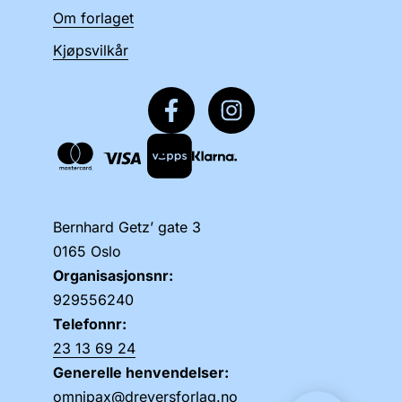
Om forlaget
Kjøpsvilkår
Bernhard Getz’ gate 3
0165 Oslo
Organisasjonsnr:
929556240
Telefonnr:
23 13 69 24
Generelle henvendelser:
omnipax@dreyersforlag.no