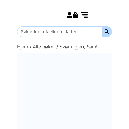
Search for:
Kommende bøker
Barn og ungdom
Search Butt
Search
for:
Hjem
/
Alle bøker
/
Svøm igjen, Sam!