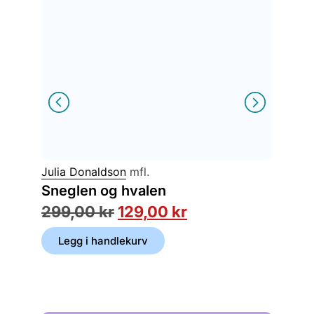
Julia Donaldson
mfl.
Helena 
Sneglen og hvalen
Se, en
299,00
kr
129,00
kr
199,
Legg i handlekurv
Legg