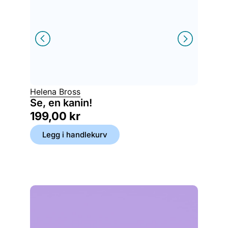
Helena Bross
Lin Hal
Se, en kanin!
Hemme
199,00
kr
199,
Legg i handlekurv
Legg