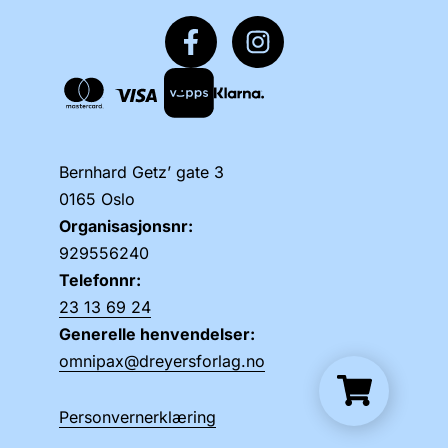
Bernhard Getz’ gate 3
0165 Oslo
Organisasjonsnr:
929556240
Telefonnr:
23 13 69 24
Generelle henvendelser:
omnipax@dreyersforlag.no
Personvernerklæring