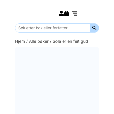
Search for:
Kommende bøker
Barn og ungdom
Search Butt
Search
for:
Hjem
/
Alle bøker
/
Sola er en feit gud