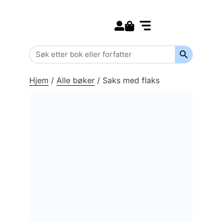
Search for:
Kommende bøker
Barn og ungdom
Search Butt
Search
for:
Hjem
/
Alle bøker
/
Saks med flaks