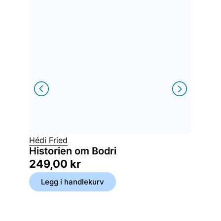
Hédi Fried
Margare
Historien om Bodri
Hipp 
249,00
kr
199,
Legg i handlekurv
Legg