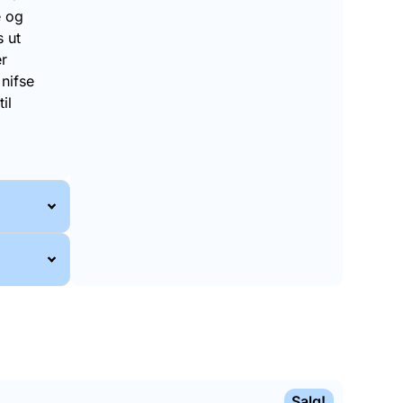
e og
 ut
er
 nifse
il
Salg!