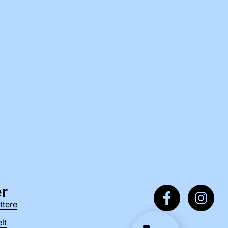
r
ttere
lt