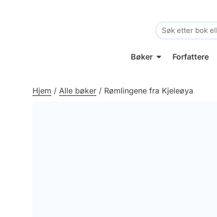
Search
for:
Bøker
Forfattere
Hjem
/
Alle bøker
/
Rømlingene fra Kjeleøya