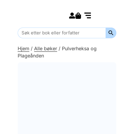
Search for:
Kommende bøker
Barn og ungdom
Search Butt
Search
for:
Hjem
/
Alle bøker
/
Pulverheksa og
Plageånden