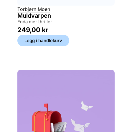
Torbjørn Moen
Annet 
Muldvarpen
Lamp
enda mer thriller
et sjøs
249,00
kr
279,
Legg i handlekurv
Legg