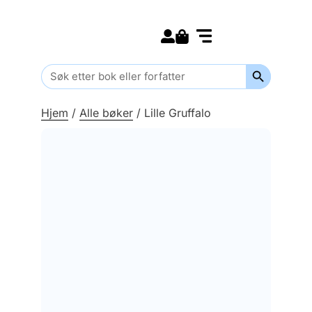
Search for:
Kommende bøker
Barn og ungdom
Search Butt
Search
for:
Hjem
/
Alle bøker
/
Lille Gruffalo