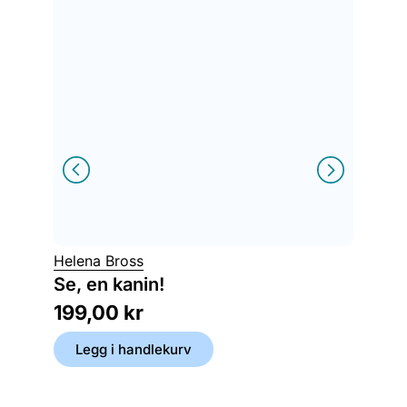
Ayse K
Helena Bross
Yoko 
Se, en kanin!
et ballel
199,00
kr
179,
Legg i handlekurv
Legg