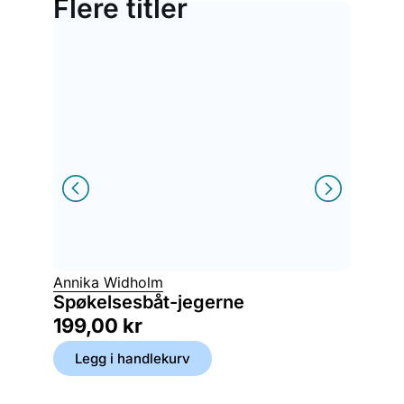
Flere titler
Annika Widholm
Lin Hal
Spøkelsesbåt-jegerne
Hemme
199,00
kr
199,
Legg i handlekurv
Legg