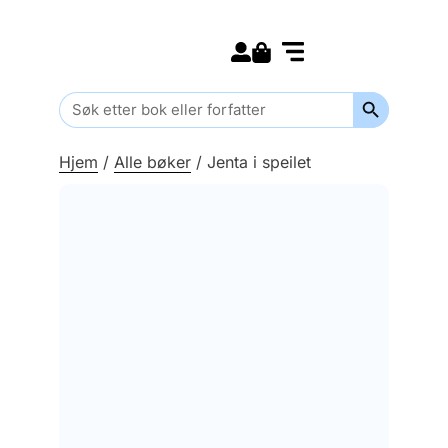
Search for:
Kommende bøker
Barn og ungdom
Search Butt
Search
for:
Hjem
/
Alle bøker
/
Jenta i speilet