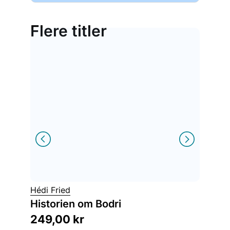
Flere titler
Ayse K
Hédi Fried
Yoko 
Historien om Bodri
et ballel
249,00
kr
179,