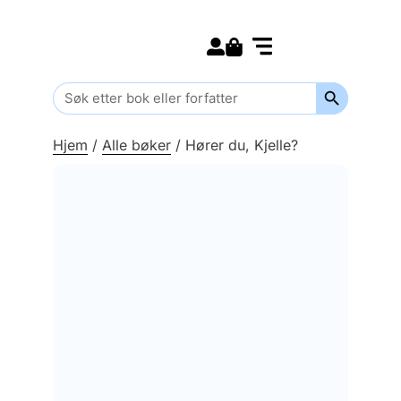
Search for:
Kommende bøker
Barn og ungdom
Search Butt
Search
for:
Hjem
/
Alle bøker
/
Hører du, Kjelle?