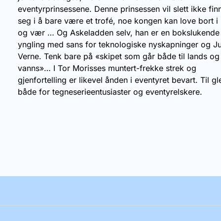
eventyrprinsessene. Denne prinsessen vil slett ikke fin
seg i å bare være et trofé, noe kongen kan love bort i 
og vær … Og Askeladden selv, han er en bokslukende
yngling med sans for teknologiske nyskapninger og Ju
Verne. Tenk bare på «skipet som går både til lands og 
vanns»… I Tor Morisses muntert-frekke strek og
gjenfortelling er likevel ånden i eventyret bevart. Til g
både for tegneserieentusiaster og eventyrelskere.