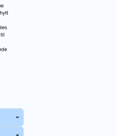
ne
hytt
les
til
lede