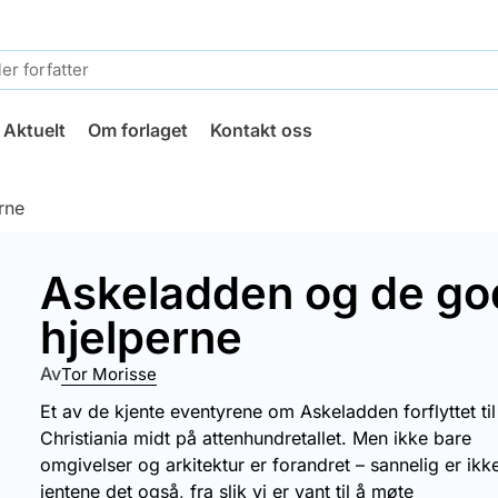
Aktuelt
Om forlaget
Kontakt oss
rne
Askeladden og de go
hjelperne
Av
Tor Morisse
Et av de kjente eventyrene om Askeladden forflyttet til
Christiania midt på attenhundretallet. Men ikke bare
omgivelser og arkitektur er forandret – sannelig er ikk
jentene det også, fra slik vi er vant til å møte