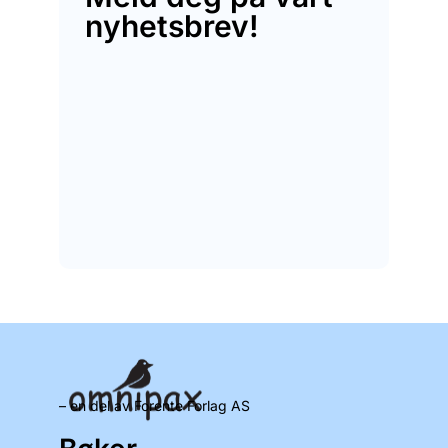
nyhetsbrev!
– en del av Forente Forlag AS