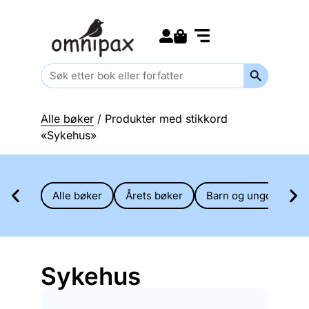
Search for:
Kommende bøker
Barn og ungdom
Search Butt
Search
for:
Alle bøker
/ Produkter med stikkord
«Sykehus»
Alle bøker
Årets bøker
Barn og ungdom
Sykehus