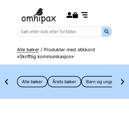
Search for:
Kommende bøker
Barn og ungdom
Search Butt
Search
for:
Alle bøker
/ Produkter med stikkord
«Skriftlig kommunikasjon»
Alle bøker
Årets bøker
Barn og ungdom