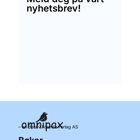
nyhetsbrev!
– en del av Forente Forlag AS