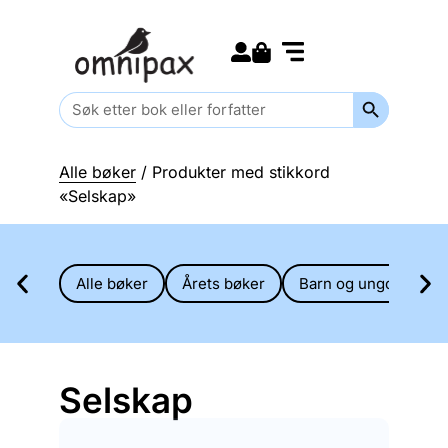
Search for:
Kommende bøker
Barn og ungdom
Search Butt
Search
for:
Alle bøker
/ Produkter med stikkord
«Selskap»
Alle bøker
Årets bøker
Barn og ungdom
Selskap