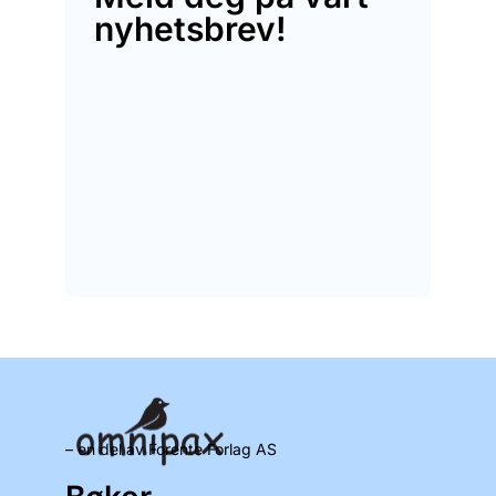
nyhetsbrev!
– en del av Forente Forlag AS