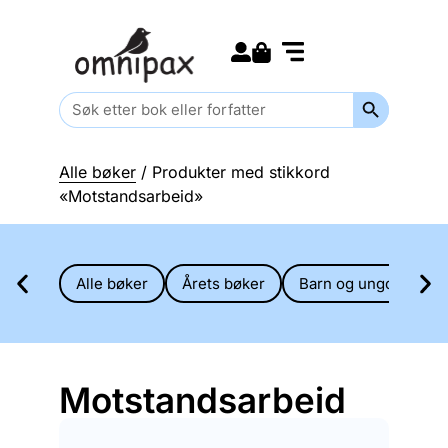
Search for:
Kommende bøker
Barn og ungdom
Search Butt
Search
for:
Alle bøker
/ Produkter med stikkord
«Motstandsarbeid»
Alle bøker
Årets bøker
Barn og ungdom
Motstandsarbeid