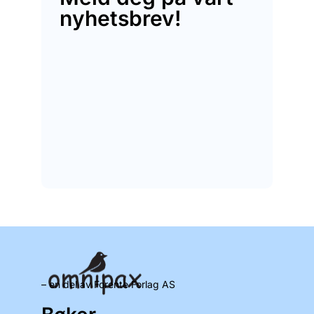
nyhetsbrev!
– en del av Forente Forlag AS