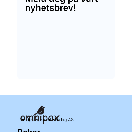
nyhetsbrev!
– en del av Forente Forlag AS