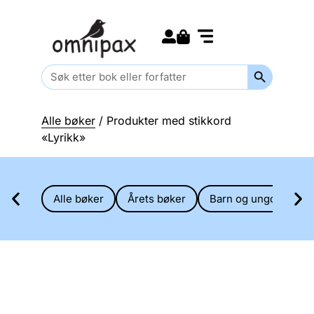
Search for:
Kommende bøker
Barn og ungdom
Search Butt
Search
for:
Alle bøker
/ Produkter med stikkord
«Lyrikk»
Alle bøker
Årets bøker
Barn og ungdom