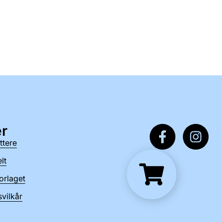
r
ttere
lt
orlaget
vilkår