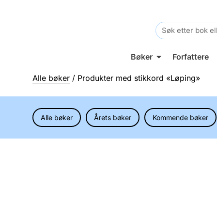
Search
for:
Bøker
Forfattere
Alle bøker
/ Produkter med stikkord «Løping»
Alle bøker
Årets bøker
Kommende bøker