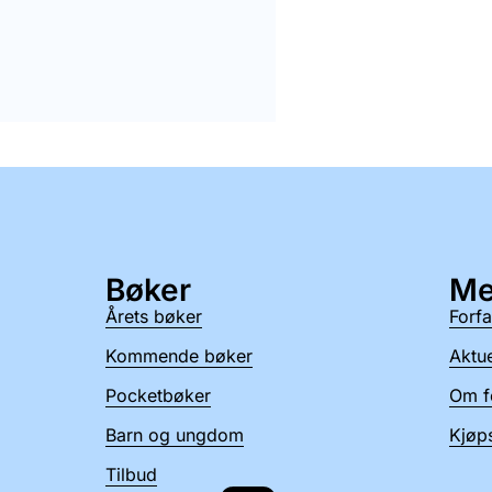
Bøker
Me
Årets bøker
Forfa
Kommende bøker
Aktue
Pocketbøker
Om f
Barn og ungdom
Kjøps
Tilbud