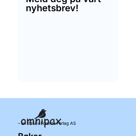
nyhetsbrev!
– en del av Forente Forlag AS