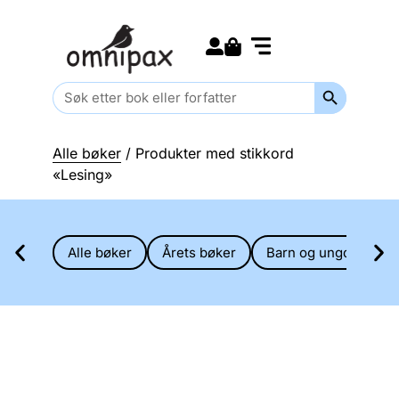
Search for:
Kommende bøker
Barn og ungdom
Search Butt
Search
for:
Alle bøker
/ Produkter med stikkord
«Lesing»
Alle bøker
Årets bøker
Barn og ungdom