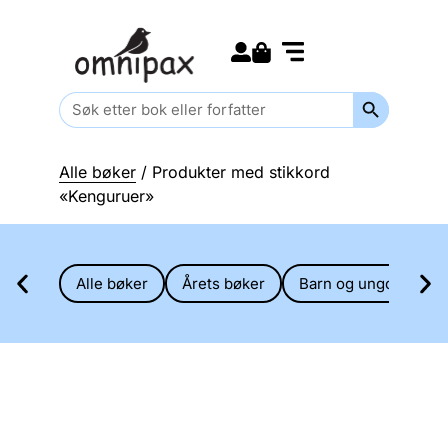
Search for:
Kommende bøker
Barn og ungdom
Search Butt
Search
for:
Alle bøker
/ Produkter med stikkord
«Kenguruer»
Alle bøker
Årets bøker
Barn og ungdom