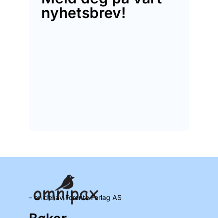
nyhetsbrev!
– en del av Forente Forlag AS