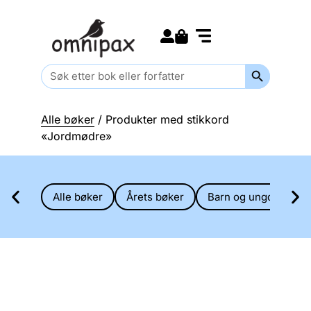
Search for:
Kommende bøker
Barn og ungdom
Search Butt
Search
for:
Alle bøker
/ Produkter med stikkord
«Jordmødre»
Alle bøker
Årets bøker
Barn og ungdom