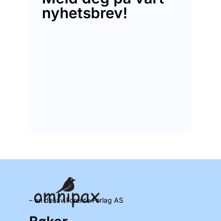
nyhetsbrev!
– en del av Forente Forlag AS