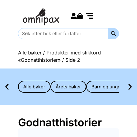
Search for:
Kommende bøker
Barn og ungdom
Search Butt
Search
for:
Alle bøker
/
Produkter med stikkord
«Godnatthistorier»
/ Side 2
Alle bøker
Årets bøker
Barn og ungdom
Godnatthistorier