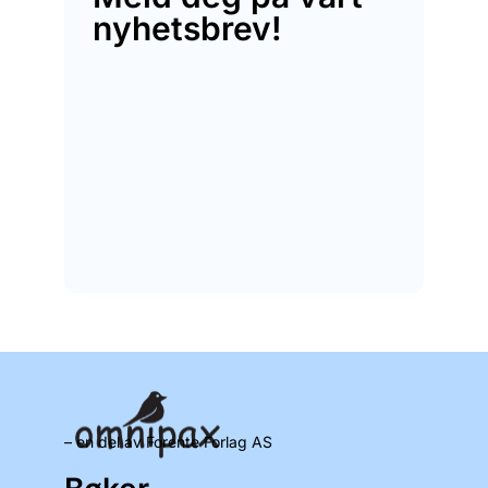
nyhetsbrev!
– en del av Forente Forlag AS