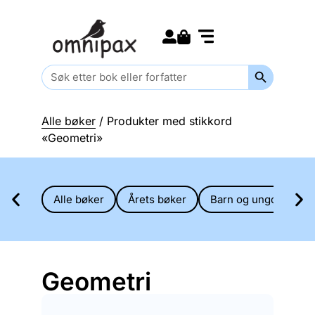
Search for:
Kommende bøker
Barn og ungdom
Search Butt
Search
for:
Alle bøker
/ Produkter med stikkord
«Geometri»
Alle bøker
Årets bøker
Barn og ungdom
Geometri