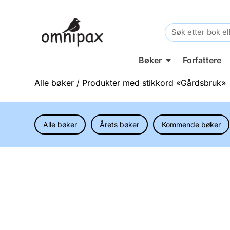
Search
for:
Bøker
Forfattere
Alle bøker
/ Produkter med stikkord «Gårdsbruk»
Alle bøker
Årets bøker
Kommende bøker