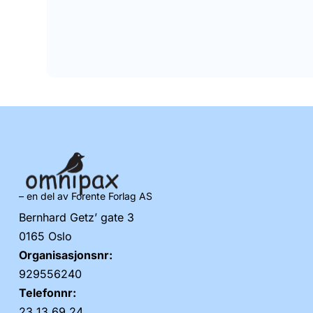
– en del av Forente Forlag AS
Bernhard Getz’ gate 3
0165 Oslo
Organisasjonsnr:
929556240
Telefonnr:
23 13 69 24