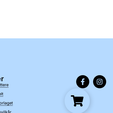
r
ttere
lt
orlaget
vilkår