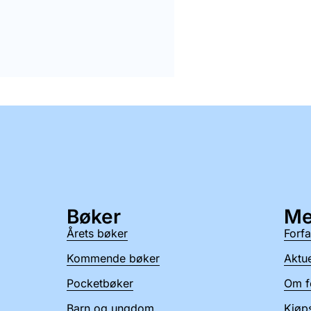
Bøker
Me
Årets bøker
Forfa
Kommende bøker
Aktue
Pocketbøker
Om f
Barn og ungdom
Kjøps