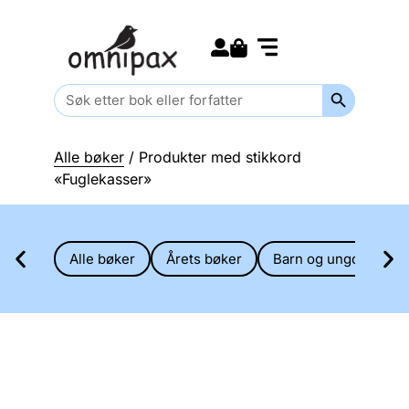
Search for:
Kommende bøker
Barn og ungdom
Search Butt
Search
for:
Alle bøker
/ Produkter med stikkord
«Fuglekasser»
Alle bøker
Årets bøker
Barn og ungdom