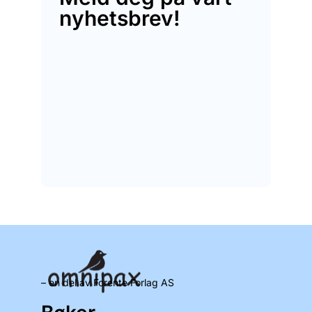
nyhetsbrev!
– en del av Forente Forlag AS