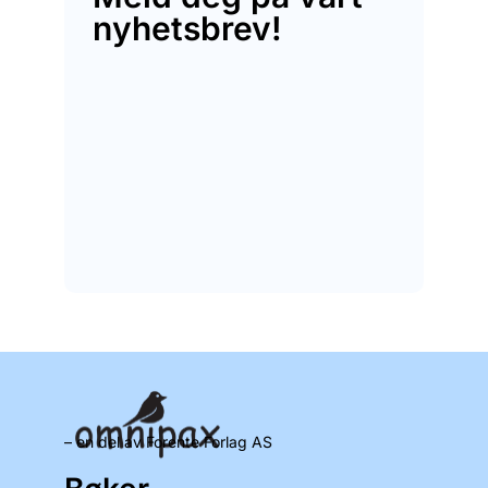
nyhetsbrev!
– en del av Forente Forlag AS