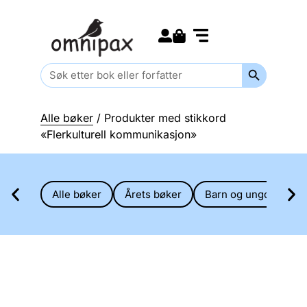
Search for:
Kommende bøker
Barn og ungdom
Search Butt
Search
for:
Alle bøker
/ Produkter med stikkord
«Flerkulturell kommunikasjon»
Alle bøker
Årets bøker
Barn og ungdom