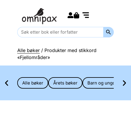
Search for:
Kommende bøker
Barn og ungdom
Search Butt
Search
for:
Alle bøker
/ Produkter med stikkord
«Fjellområder»
Alle bøker
Årets bøker
Barn og ungdom