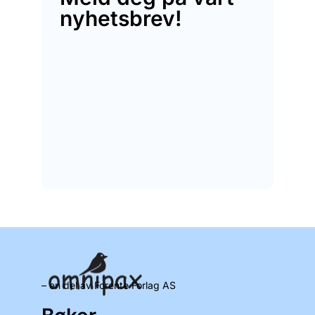
nyhetsbrev!
– en del av Forente Forlag AS