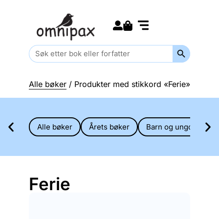
Search for:
Kommende bøker
Barn og ungdom
Search Butt
Search
for:
Alle bøker
/ Produkter med stikkord «Ferie»
Alle bøker
Årets bøker
Barn og ungdom
Ferie